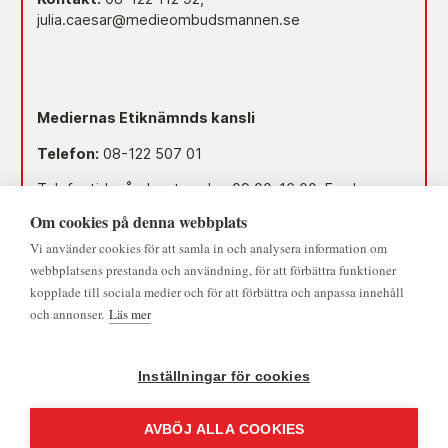
julia.caesar@medieombudsmannen.se
Mediernas Etiknämnds kansli
Telefon:
08-122 507 01
Telefontid måndag-torsdag 09.00–16.00. Fredag
09.00–15.00.
Om cookies på denna webbplats
Dag före röd dag 09.00–12.00.
Vi använder cookies för att samla in och analysera information om
© 2026 - Medieombudsmannen | Alla rättigheter förbehållna
webbplatsens prestanda och användning, för att förbättra funktioner
Lunchstängt 12.00–13.00.
kopplade till sociala medier och för att förbättra och anpassa innehåll
och annonser.
Läs mer
Mejl:
namnden@medieombudsmannen.se
Postadress:
Slottsbacken 8, 111 30 Stockholm
Inställningar för cookies
AVBÖJ ALLA COOKIES