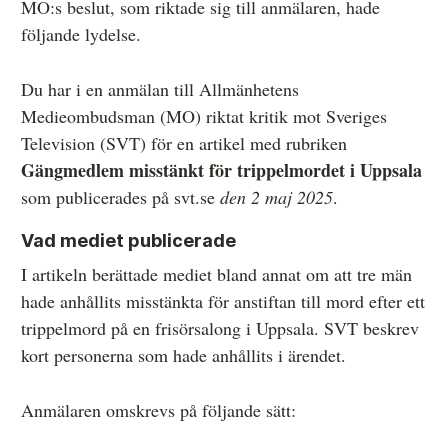
MO:s beslut, som riktade sig till anmälaren, hade
Övrigt
följande lydelse.
Årsberättelser
Du har i en anmälan till Allmänhetens
Våra huvudmän
Medieombudsman (MO) riktat kritik mot Sveriges
Television (SVT) för en artikel med rubriken
Ledamöter i Mediernas Etiknämnd
Gängmedlem misstänkt för trippelmordet i Uppsala
Stadgar för Mediernas Etiknämnd
som publicerades på svt.se
den 2 maj 2025
.
Den journalistiska yrkesetiken
Vad mediet publicerade
Jobba hos oss!
I artikeln berättade mediet bland annat om att tre män
hade anhållits misstänkta för anstiftan till mord efter ett
Pressbilder
trippelmord på en frisörsalong i Uppsala. SVT beskrev
Så behandlar vi dina personuppgifter
kort personerna som hade anhållits i ärendet.
Anmälaren omskrevs på följande sätt: