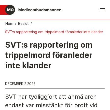
English
Hem
/
Beslut
/
SVT:s rapportering om trippelmord föranleder inte klander
Det medieetiska systemet
SVT:s rapportering om
Så här jobbar Medieombudsmannen
trippelmord föranleder
Mediernas Etiknämnd fattar de avgörande besluten
inte klander
Publicitetsreglerna – grunden i det medieetiska
systemet
Caspar Opitz är MO
DECEMBER 2 2025
Vill du ansluta till det medieetiska systemet?
SVT har tydliggjort att anmälaren
Medieetikens historia
endast var misstänkt för brott vid
Instruktion för Allmänhetens Medieombudsman