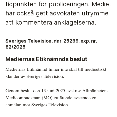
tidpunkten för publiceringen. Mediet
har också gett advokaten utrymme
Anmälan och beslut
att kommentera anklagelserna.
De senaste besluten
Från anmälan till beslut – så går det till
Sveriges Television, dnr. 25269, exp. nr.
82/2025
Så här gör du en anmälan
Mediernas Etiknämnds beslut
Fyll i din anmälan
Mediernas Etiknämnd finner inte skäl till medieetiskt
Regler för medier i processen hos MO
klander av Sveriges Television.
Här är medierna som MO kan pröva
Genom beslut den 13 juni 2025 avskrev Allmänhetens
Hela listan över frivilligt anslutna medier
Medieombudsman (MO) ett ärende avseende en
Skillnaden mellan Granskningsnämnden och MO
anmälan mot Sveriges Television.