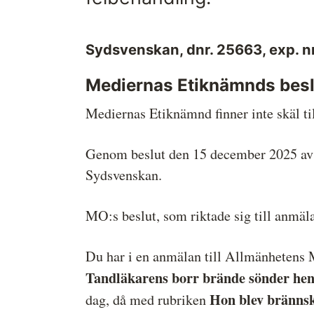
systemet?
Medieetikens historia
Sydsvenskan, dnr. 25663, exp. n
Instruktion för Allmänhetens
Medieombudsman
Mediernas Etiknämnds besl
Mediernas Etiknämnd finner inte skäl ti
Genom beslut den 15 december 2025 a
Sydsvenskan.
MO:s beslut, som riktade sig till anmäla
Du har i en anmälan till Allmänhetens
Tandläkarens borr brände sönder he
Hon blev bränns
dag, då med rubriken