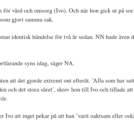
n för vård och omsorg (Ivo). Och när hon gick ut på soc
t som gjort samma sak.
stan identisk händelse för två år sedan. NN hade även d
ortfarande syns idag, säger NA.
ten att det gjorde extremt ont efteråt. ’Alla som har se
en och det stora såret’, skrev hon till Ivo och tillade at
rör.
r Ivo att inget pekar på att han ’varit oaktsam eller os