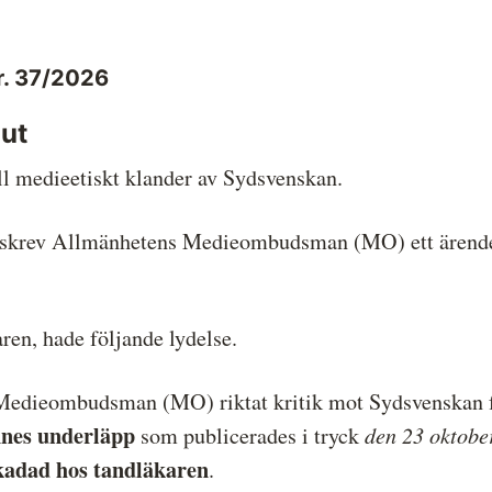
Hela listan över frivilligt anslutna medier
P
Skillnaden mellan Granskningsnämnden
S
r. 37/2026
och MO
ut
ll medieetiskt klander av Sydsvenskan.
vskrev Allmänhetens Medieombudsman (MO) ett ärend
ren, hade följande lydelse.
 Medieombudsman (MO) riktat kritik mot Sydsvenskan f
nnes underläpp
den 23 oktobe
som publicerades i tryck
kadad hos tandläkaren
.