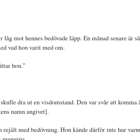
rr låg mot hennes bedövade läpp. En månad senare är s
med vad hon varit med om.
ättar hon.”
kulle dra ut en visdomstand. Den var svår att komma åt,
kens namn angivet].
n rejält med bedövning. Hon kände därför inte hur varm
s mungipa.