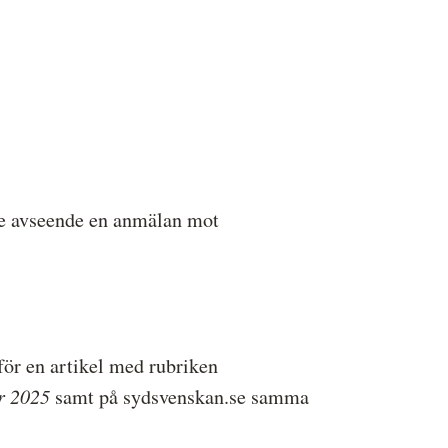
ressbilder
å behandlar vi dina personuppgifter
e avseende en anmälan mot
ör en artikel med rubriken
r 2025
samt på sydsvenskan.se samma