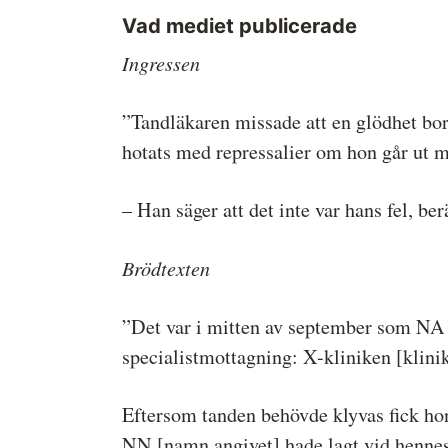
Vad mediet publicerade
Ingressen
”Tandläkaren missade att en glödhet bo
hotats med repressalier om hon går ut 
– Han säger att det inte var hans fel, ber
Brödtexten
”Det var i mitten av september som NA s
specialistmottagning: X-kliniken [klini
Eftersom tanden behövde klyvas fick ho
NN [namn angivet] hade lagt vid henne