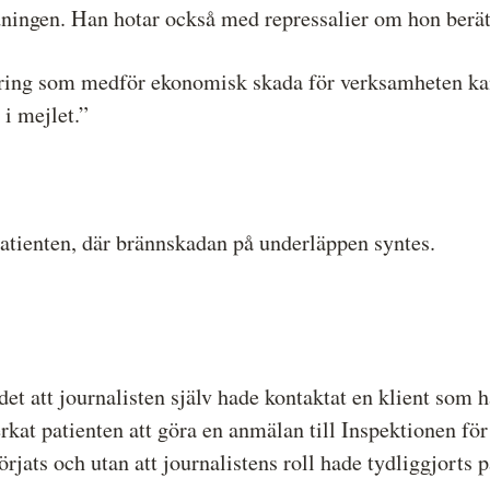
ingen. Han hotar också med repressalier om hon berätta
icering som medför ekonomisk skada för verksamheten ka
 i mejlet.”
patienten, där brännskadan på underläppen syntes.
 att journalisten själv hade kontaktat en klient som h
rkat patienten att göra en anmälan till Inspektionen fö
ats och utan att journalistens roll hade tydliggjorts på