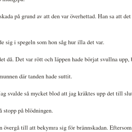
 skada på grund av att den var överhettad. Han sa att det
e sig i spegeln som hon såg hur illa det var.
det då. Det var rött och läppen hade börjat svullna upp,
i munnen där tanden hade suttit.
g svalde så mycket blod att jag kräktes upp det till slu
få stopp på blödningen.
 övergå till att bekymra sig för brännskadan. Eftersom s