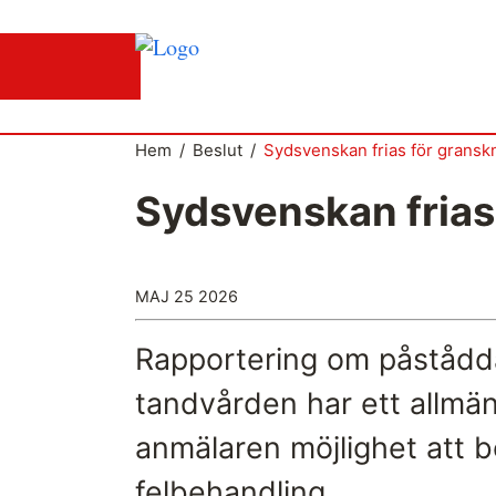
Hem
/
Beslut
/
Sydsvenskan frias för gransk
Sydsvenskan frias
Det medieetiska systemet
Så här jobbar Medieombudsmannen
MAJ 25 2026
Mediernas Etiknämnd fattar de avgörande
besluten
Rapportering om påstådda
Publicitetsreglerna – grunden i det
medieetiska systemet
tandvården har ett allmän
Caspar Opitz är MO
anmälaren möjlighet att
Vill du ansluta till det medieetiska
felbehandling.