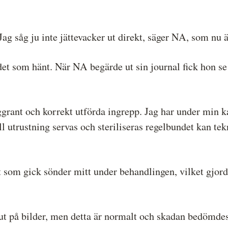
 Jag såg ju inte jättevacker ut direkt, säger NA, som nu är
 det som hänt. När NA begärde ut sin journal fick hon se
ggrant och korrekt utförda ingrepp. Jag har under min ka
l utrustning servas och steriliseras regelbundet kan tekni
om gick sönder mitt under behandlingen, vilket gjorde a
t på bilder, men detta är normalt och skadan bedömdes 