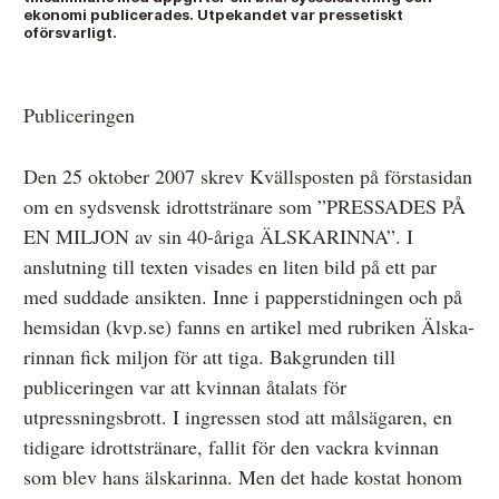
ekonomi publicerades. Utpekandet var pressetiskt
oförsvarligt.
Anmälan och beslut
Publiceringen
De senaste besluten
Från anmälan till beslut – så går det till
Den 25 oktober 2007 skrev Kvällsposten på förstasidan
om en sydsvensk idrottstränare som ”PRESSADES PÅ
Så här gör du en anmälan
EN MILJON av sin 40-åriga ÄLSKARINNA”. I
Fyll i din anmälan
anslutning till texten visades en liten bild på ett par
med suddade ansikten. Inne i papperstidningen och på
Regler för medier i processen hos MO
hemsidan (kvp.se) fanns en artikel med rubriken Älska-
Här är medierna som MO kan pröva
rinnan fick miljon för att tiga. Bakgrunden till
publiceringen var att kvinnan åtalats för
Hela listan över frivilligt anslutna medier
utpressningsbrott. I ingressen stod att målsägaren, en
Skillnaden mellan Granskningsnämnden och MO
tidigare idrottstränare, fallit för den vackra kvinnan
som blev hans älskarinna. Men det hade kostat honom