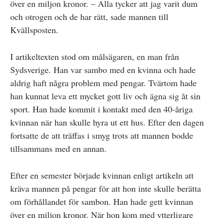
över en miljon kronor. – Alla tycker att jag varit dum
Övrigt
och otrogen och de har rätt, sade mannen till
Kvällsposten.
Årsberättelser
Våra huvudmän
I artikeltexten stod om målsägaren, en man från
Sydsverige. Han var sambo med en kvinna och hade
Ledamöter i Mediernas Etiknämnd
aldrig haft några problem med pengar. Tvärtom hade
Stadgar för Mediernas Etiknämnd
han kunnat leva ett mycket gott liv och ägna sig åt sin
sport. Han hade kommit i kontakt med den 40-åriga
Den journalistiska yrkesetiken
kvinnan när han skulle hyra ut ett hus. Efter den dagen
Jobba hos oss!
fortsatte de att träffas i smyg trots att mannen bodde
tillsammans med en annan.
Pressbilder
Så behandlar vi dina personuppgifter
Efter en semester började kvinnan enligt artikeln att
kräva mannen på pengar för att hon inte skulle berätta
om förhållandet för sambon. Han hade gett kvinnan
över en miljon kronor. När hon kom med ytterligare