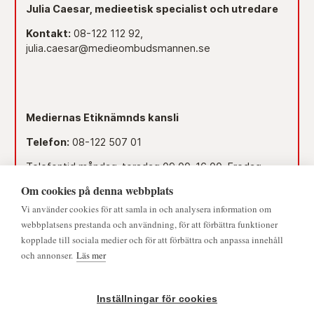
Julia Caesar, medieetisk specialist och utredare
Kontakt:
08-122 112 92,
julia.caesar@medieombudsmannen.se
Mediernas Etiknämnds kansli
Telefon:
08-122 507 01
Telefontid måndag-torsdag 09.00–16.00. Fredag
09.00–15.00.
Om cookies på denna webbplats
Dag före röd dag 09.00–12.00.
Vi använder cookies för att samla in och analysera information om
© 2026 - Medieombudsmannen | Alla rättigheter förbehållna
webbplatsens prestanda och användning, för att förbättra funktioner
Lunchstängt 12.00–13.00.
kopplade till sociala medier och för att förbättra och anpassa innehåll
och annonser.
Läs mer
Mejl:
namnden@medieombudsmannen.se
Postadress:
Slottsbacken 8, 111 30 Stockholm
Inställningar för cookies