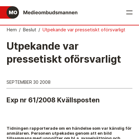
English
Hem
/
Beslut
/
Utpekande var pressetiskt oförsvarligt
Det medieetiska systemet
Utpekande var
Så här jobbar Medieombudsmannen
pressetiskt oförsvarligt
Mediernas Etiknämnd fattar de avgörande besluten
Publicitetsreglerna – grunden i det medieetiska
SEPTEMBER 30 2008
systemet
Caspar Opitz är MO
Exp nr 61/2008 Kvällsposten
Vill du ansluta till det medieetiska systemet?
Medieetikens historia
Tidningen rapporterade om en händelse som var känslig för
anmälaren. Personen utpekades genom att en bild
Instruktion för Allmänhetens Medieombudsman
tillsammans med uppgifter om bl.a. sysselsättning och