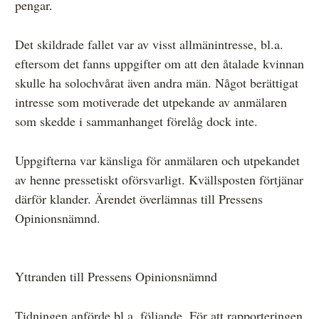
pengar.
Det skildrade fallet var av visst allmänintresse, bl.a.
eftersom det fanns uppgifter om att den åtalade kvinnan
skulle ha solochvårat även andra män. Något berättigat
intresse som motiverade det utpekande av anmälaren
som skedde i sammanhanget förelåg dock inte.
Uppgifterna var känsliga för anmälaren och utpekandet
av henne pressetiskt oförsvarligt. Kvällsposten förtjänar
därför klander. Ärendet överlämnas till Pressens
Opinionsnämnd.
Yttranden till Pressens Opinionsnämnd
Tidningen anförde bl.a. följande. För att rapporteringen