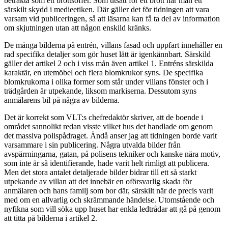
betrakta som ett brottsoffer. Som utsatt för ett brott har man ett
särskilt skydd i medieetiken. Där gäller det för tidningen att vara
varsam vid publiceringen, så att läsarna kan få ta del av information
om skjutningen utan att någon enskild kränks.
De många bilderna på entrén, villans fasad och uppfart innehåller en
rad specifika detaljer som gör huset lätt är igenkännbart. Särskild
gäller det artikel 2 och i viss mån även artikel 1. Entréns särskilda
karaktär, en utemöbel och flera blomkrukor syns. De specifika
blomkrukorna i olika former som står under villans fönster och i
trädgården är utpekande, liksom markiserna. Dessutom syns
anmälarens bil på några av bilderna.
Det är korrekt som VLT:s chefredaktör skriver, att de boende i
området sannolikt redan visste vilket hus det handlade om genom
det massiva polispådraget. Ändå anser jag att tidningen borde varit
varsammare i sin publicering. Några utvalda bilder från
avspärrningarna, gatan, på polisens tekniker och kanske nära motiv,
som inte är så identifierande, hade varit helt rimligt att publicera.
Men det stora antalet detaljerade bilder bidrar till ett så starkt
utpekande av villan att det innebär en oförsvarlig skada för
anmälaren och hans familj som bor där, särskilt när de precis varit
med om en allvarlig och skrämmande händelse. Utomstående och
nyfikna som vill söka upp huset har enkla ledtrådar att gå på genom
att titta på bilderna i artikel 2.