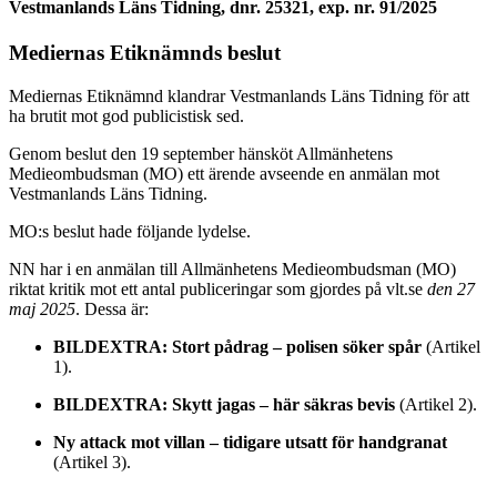
Vestmanlands Läns Tidning, dnr. 25321, exp. nr. 91/2025
Mediernas Etiknämnds beslut
Mediernas Etiknämnd klandrar Vestmanlands Läns Tidning för att
ha brutit mot god publi­cistisk sed.
Genom beslut den 19 september hänsköt Allmänhetens
Medieombudsman (MO) ett ärende avseende en anmälan mot
Vestmanlands Läns Tidning.
MO:s beslut hade följande lydelse.
NN har i en anmälan till Allmänhetens Medieombudsman (MO)
riktat kritik mot ett antal publiceringar som gjordes på vlt.se
den 27
maj 2025
. Dessa är:
BILDEXTRA: Stort pådrag – polisen söker spår
(Artikel
1).
BILDEXTRA: Skytt jagas – här säkras bevis
(Artikel 2).
Ny attack mot villan – tidigare utsatt för handgranat
(Artikel 3).