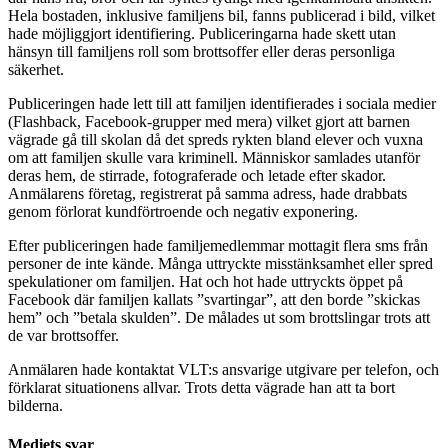
Hela bostaden, inklusive familjens bil, fanns publicerad i bild, vilket
hade möjliggjort identifiering. Publiceringarna hade skett utan
hänsyn till familjens roll som brottsoffer eller deras personliga
säkerhet.
Publiceringen hade lett till att familjen identifierades i sociala medier
(Flashback, Facebook-grupper med mera) vilket gjort att barnen
vägrade gå till skolan då det spreds rykten bland elever och vuxna
om att familjen skulle vara kriminell. Människor samlades utanför
deras hem, de stirrade, fotograferade och letade efter skador.
Anmälarens företag, registrerat på samma adress, hade drabbats
genom förlorat kundförtroende och negativ exponering.
Efter publiceringen hade familjemedlemmar mottagit flera sms från
personer de inte kände. Många uttryckte misstänksamhet eller spred
spekulationer om familjen. Hat och hot hade uttryckts öppet på
Facebook där familjen kallats ”svartingar”, att den borde ”skickas
hem” och ”betala skulden”. De målades ut som brottslingar trots att
de var brottsoffer.
Anmälaren hade kontaktat VLT:s ansvarige utgivare per telefon, och
förklarat situationens allvar. Trots detta vägrade han att ta bort
bilderna.
Mediets svar