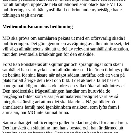
för att familjen upplevde hela situationen som otäck hade VLT:s
publiceringar varit hänsynsfulla. I ett brinnande nyhetsläge hade
tidningen tagit ansvar.
Medieombudsmannens bedömning
MO ska pröva om anmälaren pekats ut med en oförsvarlig skada i
publiceringen. Det görs genom en avvägning av allmänintresset, det
vill säga allmänhetens rätt att ta del av relevant samhällsinformation,
mot den eventuella kränkningen för den enskilde.
Först kan konstateras att skjutningar och sprängningar som sker i
samhället har ett mycket stort allmänintresse. Det är en tidnings plikt
att berätta för sina läsare när något sådant inträffar, och att vara på
plats för att återge det i text och bild. I det aktuella fallet har en
handgranat tidigare hittats vid adressen vilket ökar allmänintresset.
Den medieetiska frågeställningen handlar om huruvida de
närgångna bilder som visas på anmälarens fastighet varit av så
integritetskänslig art att mediet ska klandras. Några bilder på
anmälarens familj med igenkännbara ansikten, som lyfts fram i
anmälan, har MO inte kunnat finna.
Sammanhanget publiceringen gäller är klart negativt för anmälaren.
Det har skett en skjutning mot hans bostad och han är därmed att