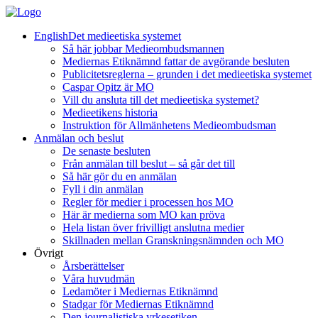
English
Det medieetiska systemet
Så här jobbar Medieombudsmannen
Mediernas Etiknämnd fattar de avgörande besluten
Publicitetsreglerna – grunden i det medieetiska systemet
Caspar Opitz är MO
Vill du ansluta till det medieetiska systemet?
Medieetikens historia
Instruktion för Allmänhetens Medieombudsman
Anmälan och beslut
De senaste besluten
Från anmälan till beslut – så går det till
Så här gör du en anmälan
Fyll i din anmälan
Regler för medier i processen hos MO
Här är medierna som MO kan pröva
Hela listan över frivilligt anslutna medier
Skillnaden mellan Granskningsnämnden och MO
Övrigt
Årsberättelser
Våra huvudmän
Ledamöter i Mediernas Etiknämnd
Stadgar för Mediernas Etiknämnd
Den journalistiska yrkesetiken