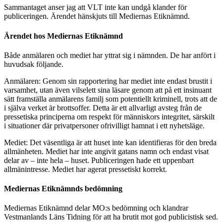
Sammantaget anser jag att VLT inte kan undgå klander för
publiceringen. Ärendet hänskjuts till Mediernas Etiknämnd.
Ärendet hos Mediernas Etiknämnd
Både anmälaren och mediet har yttrat sig i nämnden. De har anfört i
huvudsak följande.
Anmälaren: Genom sin rapportering har mediet inte endast brustit i
varsamhet, utan även vilselett sina läsare genom att på ett insinuant
sätt framställa anmälarens familj som potentiellt kriminell, trots att de
i själva verket är brottsoffer. Detta är ett allvarligt avsteg från de
pressetiska principerna om respekt för människors integritet, särskilt
i situationer där privatpersoner ofrivilligt hamnat i ett nyhetsläge.
Mediet: Det väsentliga är att huset inte kan identifieras för den breda
allmänheten. Mediet har inte angivit gatans namn och endast visat
delar av – inte hela – huset. Publiceringen hade ett uppenbart
allmänintresse. Mediet har agerat pressetiskt korrekt.
Mediernas Etiknämnds bedömning
Mediernas Etiknämnd delar MO:s bedömning och klandrar
Vestmanlands Läns Tidning för att ha brutit mot god publicistisk sed.