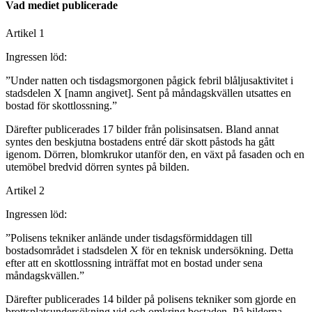
Vad mediet publicerade
Artikel 1
Ingressen löd:
”Under natten och tisdagsmorgonen pågick febril blåljusaktivitet i
stadsdelen X [namn angivet]. Sent på måndagskvällen utsattes en
bostad för skottlossning.”
Därefter publicerades 17 bilder från polisinsatsen. Bland annat
syntes den beskjutna bostadens entré där skott påstods ha gått
igenom. Dörren, blomkrukor utanför den, en växt på fasaden och en
utemöbel bredvid dörren syntes på bilden.
Artikel 2
Ingressen löd:
”Polisens tekniker anlände under tisdagsförmiddagen till
bostadsområdet i stadsdelen X för en teknisk undersökning. Detta
efter att en skottlossning inträffat mot en bostad under sena
måndagskvällen.”
Därefter publicerades 14 bilder på polisens tekniker som gjorde en
brottsplatsundersökning vid och omkring bostaden. På bilderna