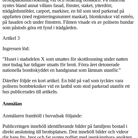
syntes bland annat villans fasad, fönster, staket, ytterdörr,
trädgårdsmöbler, carport, markiser, en bil som stod parkerad på
uppfarten (med registreringsnumret maskat), blomkrukor vid entrén,
på fasaden och under fönstren. Filmen visade en av polisens hundar
som påstods göra ett fynd i trädgården.
Artikel 3
Ingressen löd:
”Huset i stadsdelen X som utsattes för skottlossning under natten
mot tisdag har tidigare utsatts för brott. Förra året detonerade
nationella bombskyddet en handgranat som lämnats utanför.”
Därefter följde en kort artikel. En bild på vad som tycktes vara
polisens bombtekniker vid en lastbil som stod parkerad utanför ett
hus publicerades till artikeln.
Anmälan
Anmälaren framhöll i huvudsak följande:
Publiceringen innehöll identifierande bilder på familjens bostad i
direkt anslutning till brottsplatsen. Den innehöll bilder och videor
där hans fru, bror och far syntes tydligt med igenkännbara ansikten.