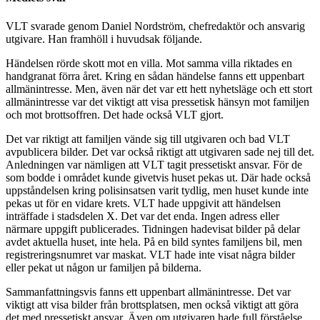
VLT svarade genom Daniel Nordström, chefredaktör och ansvarig
utgivare. Han framhöll i huvudsak följande.
Händelsen rörde skott mot en villa. Mot samma villa riktades en
handgranat förra året. Kring en sådan händelse fanns ett uppenbart
allmänintresse. Men, även när det var ett hett nyhetsläge och ett stort
allmänintresse var det viktigt att visa pressetisk hänsyn mot familjen
och mot brottsoffren. Det hade också VLT gjort.
Det var riktigt att familjen vände sig till utgivaren och bad VLT
avpublicera bilder. Det var också riktigt att utgivaren sade nej till det.
Anledningen var nämligen att VLT tagit pressetiskt ansvar. För de
som bodde i området kunde givetvis huset pekas ut. Där hade också
uppståndelsen kring polisinsatsen varit tydlig, men huset kunde inte
pekas ut för en vidare krets. VLT hade uppgivit att händelsen
inträffade i stadsdelen X. Det var det enda. Ingen adress eller
närmare uppgift publicerades. Tidningen hadevisat bilder på delar
avdet aktuella huset, inte hela. På en bild syntes familjens bil, men
registreringsnumret var maskat. VLT hade inte visat några bilder
eller pekat ut någon ur familjen på bilderna.
Sammanfattningsvis fanns ett uppenbart allmänintresse. Det var
viktigt att visa bilder från brottsplatsen, men också viktigt att göra
det med pressetiskt ansvar. Även om utgivaren hade full förståelse